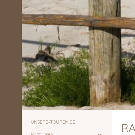
UNSERE-TOUREN.DE
R
Radtouren