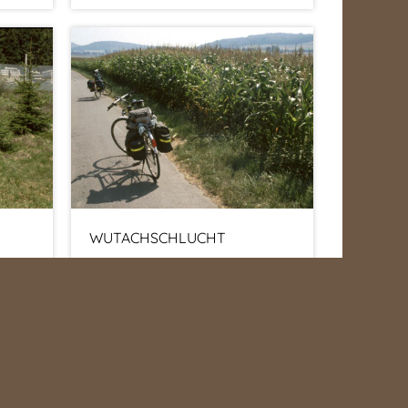
WUTACHSCHLUCHT
r
Jörg und Thomas' Radtour
(September 1991)