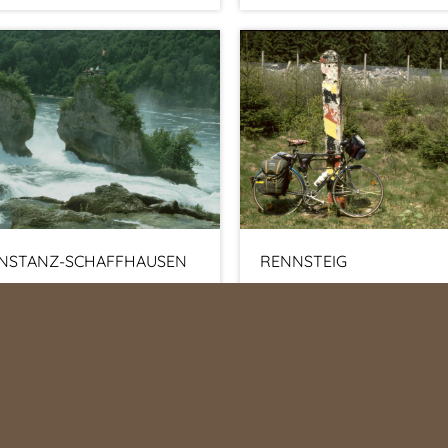
NSTANZ-SCHAFFHAUSEN
RENNSTEIG
tour von Konstanz nach
Jörg und Thomas' Radtou
affhausen. Thomas, Martina,
(1992)
a und Alex im Juli 2003.