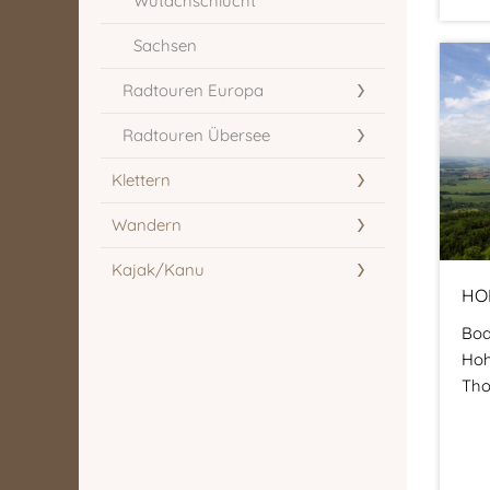
Wutachschlucht
Sachsen
Radtouren Europa
Radtouren Übersee
Klettern
Wandern
Kajak/Kanu
HO
Bod
Hoh
Tho