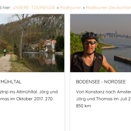
d hier:
UNSERE-TOUREN.DE
»
Radtouren
»
Radtouren Deutschla
TMÜHLTAL
BODENSEE - NORDSEE
ztrip ins Altmühltal. Jörg und
Von Konstanz nach Amste
mas im Oktober 2017. 270
Jörg und Thomas im Juli 2
850 km