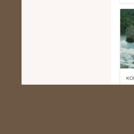
KO
Rad
Sch
Nin