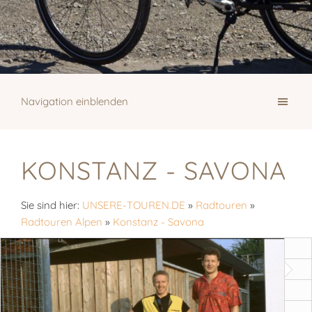
Navigation einblenden
KONSTANZ - SAVONA
Sie sind hier:
UNSERE-TOUREN.DE
»
Radtouren
»
Radtouren Alpen
»
Konstanz - Savona