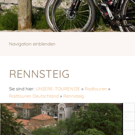
Navigation einblenden
RENNSTEIG
Sie sind hier:
UNSERE-TOUREN.DE
»
Radtouren
»
Radtouren Deutschland
»
Rennsteig